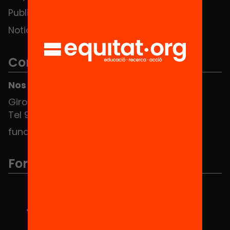
Publicaciones y vídeos
Noticias
Contacto
Nos puedes encontrar en el HUB Social
Girona 34, interior 08010 Barcelona
Tel 934 588 700
fundacio@equitat.org
Formamos parte de...