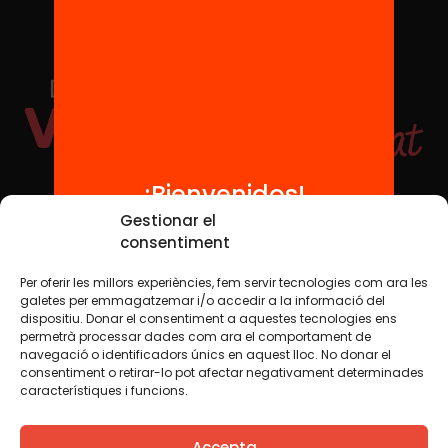
¡Bienvenidos!
Redes sociales
Gestionar el
consentiment
Per oferir les millors experiències, fem servir tecnologies com ara les
TWT
YTB
IG
FB
IN
galetes per emmagatzemar i/o accedir a la informació del
dispositiu. Donar el consentiment a aquestes tecnologies ens
permetrà processar dades com ara el comportament de
navegació o identificadors únics en aquest lloc. No donar el
consentiment o retirar-lo pot afectar negativament determinades
Aviso legal
Política de cookies
característiques i funcions.
Creemos que el conocimiento debe compartirse. Por eso
Accepta