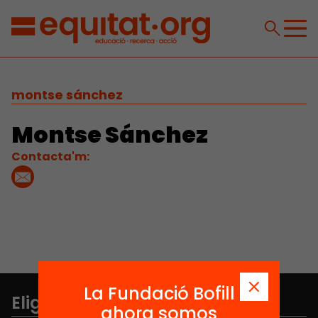
montse sánchez
Montse Sánchez
Contacta'm:
La Fundació Bofill
Elige equidad
ahora somos