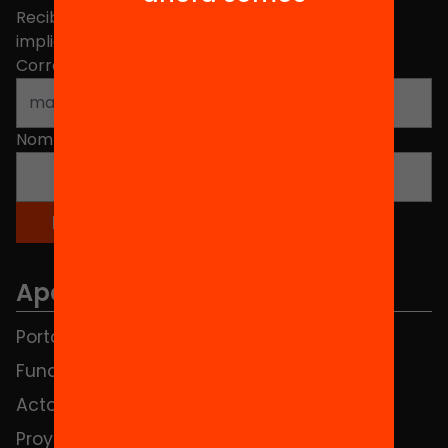
Recibe contenidos, iniciativas y proyectos para
implicarte.
Correo electrónico
*
Nombre
*
Apartados
Portada
FAQS
Fundación
HUB Social
Actos
Contacto
Proyectos