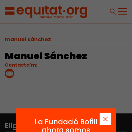
manuel sánchez
Manuel Sánchez
Contacta'm:
La Fundació Bofill
Elige equidad
ahora somos