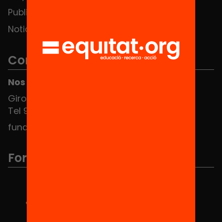
Publicaciones y vídeos
Noticias
Contacto
Nos puedes encontrar en el HUB Social
Girona 34, interior 08010 Barcelona
Tel 934 588 700
fundacio@equitat.org
Formamos parte de...