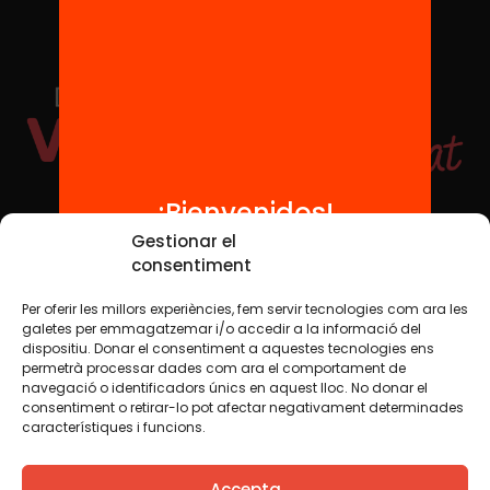
¡Bienvenidos!
Redes sociales
Gestionar el
consentiment
Per oferir les millors experiències, fem servir tecnologies com ara les
TWT
YTB
IG
FB
IN
galetes per emmagatzemar i/o accedir a la informació del
dispositiu. Donar el consentiment a aquestes tecnologies ens
permetrà processar dades com ara el comportament de
navegació o identificadors únics en aquest lloc. No donar el
consentiment o retirar-lo pot afectar negativament determinades
Aviso legal
Política de cookies
característiques i funcions.
Creemos que el conocimiento debe compartirse. Por eso
Accepta