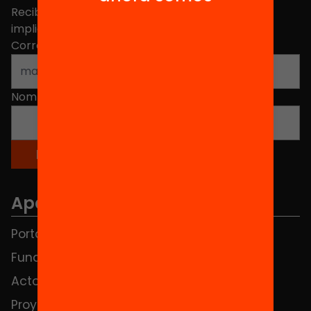
Recibe contenidos, iniciativas y proyectos para
implicarte.
Correo electrónico
*
Nombre
*
Apartados
Portada
FAQS
Fundación
HUB Social
Actos
Contacto
Proyectos