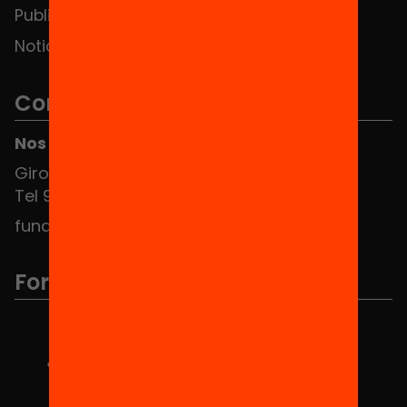
Publicaciones y vídeos
Noticias
Contacto
Nos puedes encontrar en el HUB Social
Girona 34, interior 08010 Barcelona
Tel 934 588 700
fundacio@equitat.org
Formamos parte de...