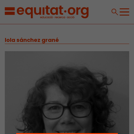
lola sánchez grané