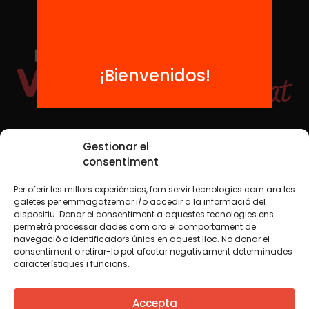
¡Bienvenidos!
Redes sociales
Gestionar el
consentiment
Per oferir les millors experiències, fem servir tecnologies com ara les
TWT
YTB
IG
FB
IN
galetes per emmagatzemar i/o accedir a la informació del
dispositiu. Donar el consentiment a aquestes tecnologies ens
permetrà processar dades com ara el comportament de
navegació o identificadors únics en aquest lloc. No donar el
consentiment o retirar-lo pot afectar negativament determinades
Aviso legal
Política de cookies
característiques i funcions.
Creemos que el conocimiento debe compartirse. Por eso
Accepta
utilizamos una licencia Creative Commons, salvo que en