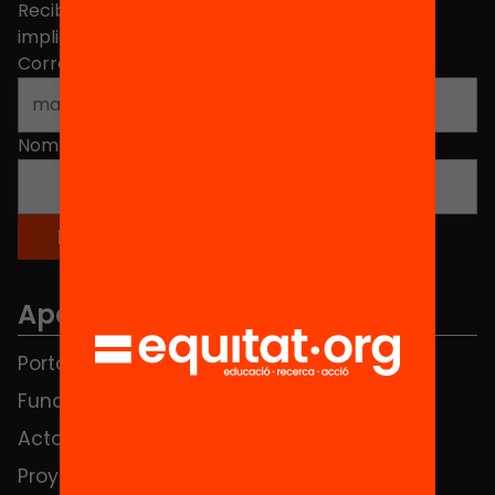
Recibe contenidos, iniciativas y proyectos para
implicarte.
Correo electrónico
*
Nombre
*
Apartados
Portada
FAQS
Fundación
HUB Social
Actos
Contacto
Proyectos