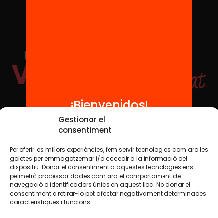
¡Bienvenidos!
Redes sociales
Gestionar el
consentiment
Per oferir les millors experiències, fem servir tecnologies com ara les
TWT
YTB
IG
FB
IN
galetes per emmagatzemar i/o accedir a la informació del
dispositiu. Donar el consentiment a aquestes tecnologies ens
permetrà processar dades com ara el comportament de
navegació o identificadors únics en aquest lloc. No donar el
consentiment o retirar-lo pot afectar negativament determinades
Aviso legal
Política de cookies
característiques i funcions.