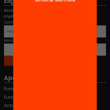
Elige equidad
Recibe contenidos, iniciativas y proyectos para
implicarte.
Correo electrónico
*
Nombre
*
Apartados
Portada
FAQS
Fundación
HUB Social
Actos
Contacto