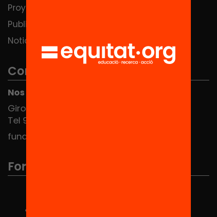
Proyectos
Publicaciones y vídeos
Noticias
Contacto
Nos puedes encontrar en el HUB Social
Girona 34, interior 08010 Barcelona
Tel 934 588 700
fundacio@equitat.org
Formamos parte de...