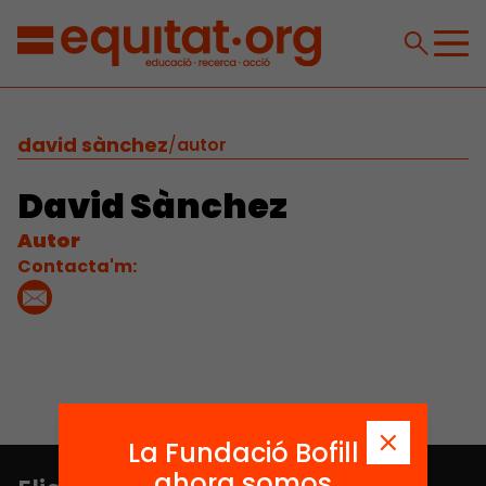
david sànchez
/
autor
David Sànchez
Autor
Contacta'm:
La Fundació Bofill
ahora somos