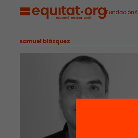
Fundación
A
samuel blàzquez