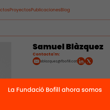
ctos
Proyectos
Publicaciones
Blog
Samuel Blàzquez
Contacta'm:
sblazquez@fbofill.cat
La Fundació Bofill ahora somos