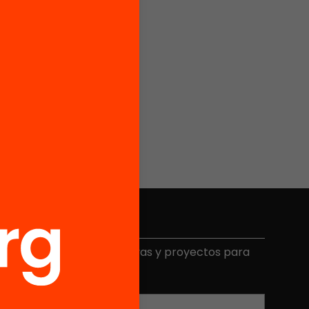
Elige equidad
ecibe contenidos, iniciativas y proyectos para
mplicarte.
Correo electrónico
*