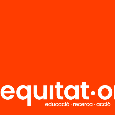
R
FAQS
i
HUB Social