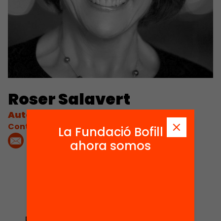
Roser Salavert
Autora/Ponent
Contacta'm:
La Fundació Bofill
ahora somos
2
Publicaciones y