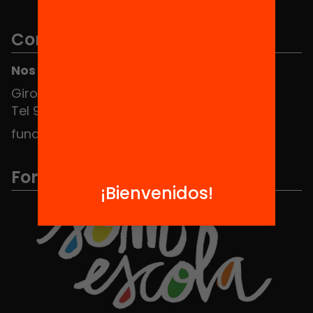
Contacto
Nos puedes encontrar en el HUB Social
Girona 34, interior 08010 Barcelona
Tel 934 588 700
fundacio@equitat.org
Formamos parte de...
¡Bienvenidos!