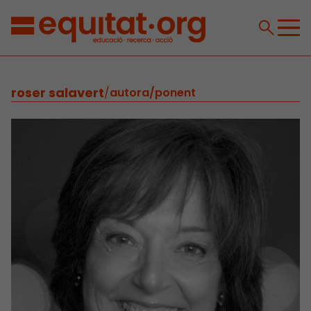
roser salavert
/
autora/ponent