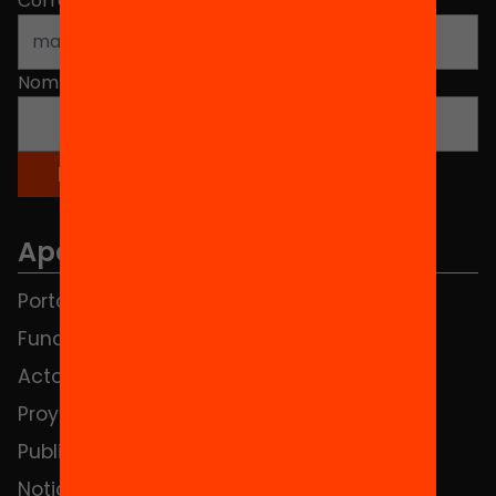
Correo electrónico
*
Nombre
*
Apartados
Portada
FAQS
Fundación
HUB Social
Actos
Contacto
Proyectos
Publicaciones y vídeos
Noticias