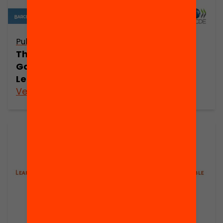
Publicació
The Role of Policy. How Can
Governments Lead and Support
Learning Leadership?
Ver más