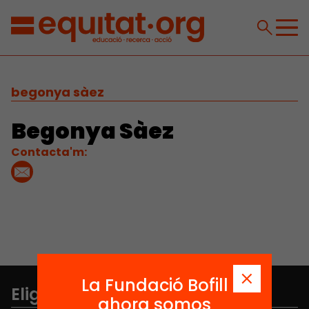
begonya sàez
Begonya Sàez
Contacta'm:
La Fundació Bofill
Elige equidad
ahora somos