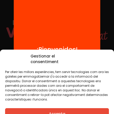
¡Bienvenidos!
Redes sociales
Gestionar el
consentiment
Per oferir les millors experiències, fem servir tecnologies com ara les
TWT
YTB
IG
FB
IN
galetes per emmagatzemar i/o accedir a la informació del
dispositiu. Donar el consentiment a aquestes tecnologies ens
permetrà processar dades com ara el comportament de
navegació o identificadors únics en aquest lloc. No donar el
consentiment o retirar-lo pot afectar negativament determinades
Aviso legal
Política de cookies
característiques i funcions.
Creemos que el conocimiento debe compartirse. Por eso
Accepta