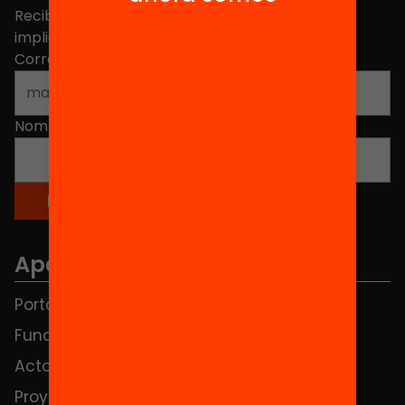
Recibe contenidos, iniciativas y proyectos para
implicarte.
Correo electrónico
*
Nombre
*
Apartados
Portada
FAQS
Fundación
HUB Social
Actos
Contacto
Proyectos