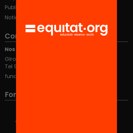
Publicaciones y vídeos
Noticias
Contacto
Nos puedes encontrar en el HUB Social
Girona 34, interior 08010 Barcelona
Tel 934 588 700
fundacio@equitat.org
Formamos parte de...