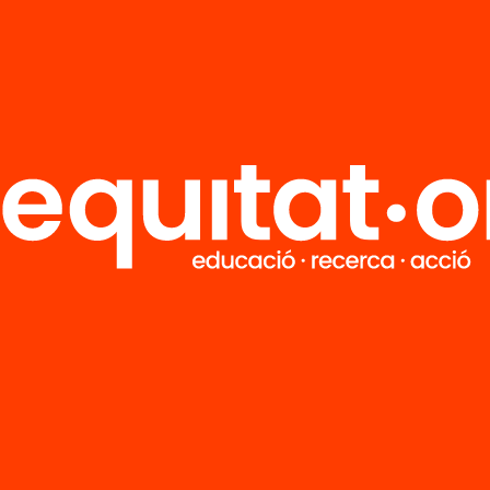
R
FAQS
i
HUB Social
Contacto
Formamos parte de...