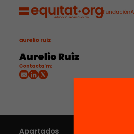
Fundación
A
aurelio ruiz
Aurelio Ruiz
Contacta'm:
Apartados