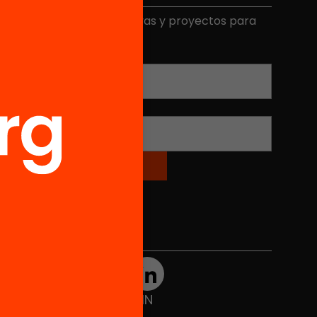
ecibe contenidos, iniciativas y proyectos para
mplicarte.
Correo electrónico
*
Nombre
*
Redes sociales
TWT
YTB
IG
FB
IN