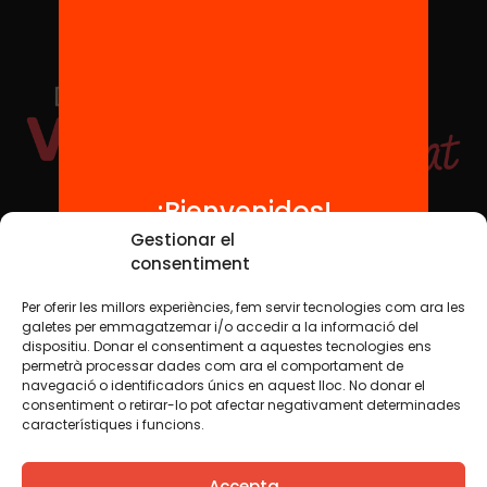
¡Bienvenidos!
Redes sociales
Gestionar el
consentiment
Per oferir les millors experiències, fem servir tecnologies com ara les
TWT
YTB
IG
FB
IN
galetes per emmagatzemar i/o accedir a la informació del
dispositiu. Donar el consentiment a aquestes tecnologies ens
permetrà processar dades com ara el comportament de
navegació o identificadors únics en aquest lloc. No donar el
consentiment o retirar-lo pot afectar negativament determinades
Aviso legal
Política de cookies
característiques i funcions.
Creemos que el conocimiento debe compartirse. Por eso
Accepta