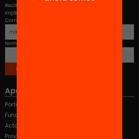
Recibe contenidos, iniciativas y proyectos para
implicarte.
Correo electrónico
*
Nombre
*
Apartados
Portada
FAQS
Fundación
HUB Social
Actos
Contacto
Proyectos