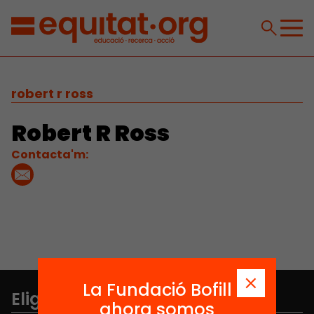
robert r ross
Robert R Ross
Contacta'm:
La Fundació Bofill
Elige equidad
ahora somos