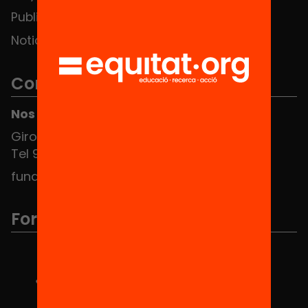
Publicaciones y vídeos
Noticias
Contacto
Nos puedes encontrar en el HUB Social
Girona 34, interior 08010 Barcelona
Tel 934 588 700
fundacio@equitat.org
Formamos parte de...