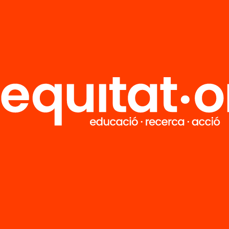
R
FAQS
i
HUB Social
Contacto
Formamos parte de...