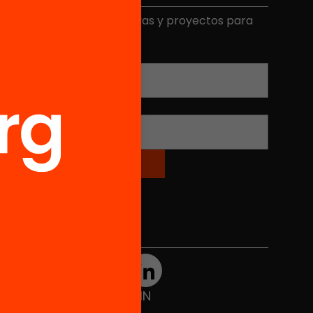
ecibe contenidos, iniciativas y proyectos para
mplicarte.
Correo electrónico
*
Nombre
*
Redes sociales
TWT
YTB
IG
FB
IN