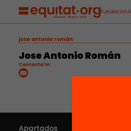
Fundación
A
jose antonio román
Jose Antonio Román
Contacta'm:
Apartados