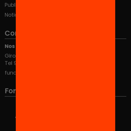
Publicaciones y vídeos
Noticias
Contacto
Nos puedes encontrar en el HUB Social
Girona 34, interior 08010 Barcelona
Tel 934 588 700
fundacio@equitat.org
Formamos parte de...