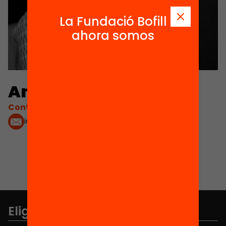
La Fundació Bofill
ahora somos
Anna Ramis
Contacta'm:
info@annaramis.cat
Elige equidad