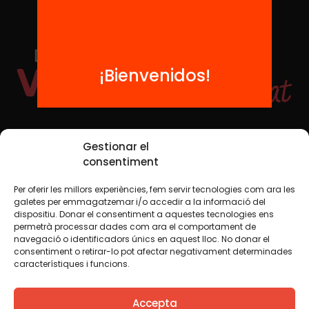
¡Bienvenidos!
Redes sociales
Gestionar el
consentiment
Per oferir les millors experiències, fem servir tecnologies com ara les
TWT
YTB
IG
FB
IN
galetes per emmagatzemar i/o accedir a la informació del
dispositiu. Donar el consentiment a aquestes tecnologies ens
permetrà processar dades com ara el comportament de
navegació o identificadors únics en aquest lloc. No donar el
consentiment o retirar-lo pot afectar negativament determinades
Aviso legal
Política de cookies
característiques i funcions.
Creemos que el conocimiento debe compartirse. Por eso
Accepta
utilizamos una licencia Creative Commons, salvo que en