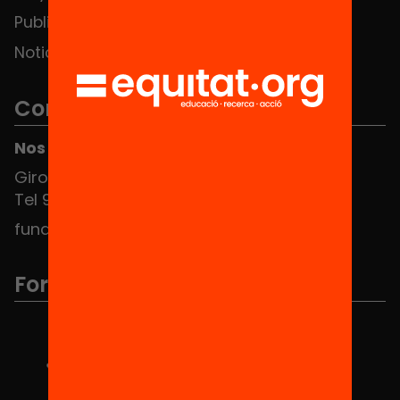
Publicaciones y vídeos
Noticias
Contacto
Nos puedes encontrar en el HUB Social
Girona 34, interior 08010 Barcelona
Tel 934 588 700
fundacio@equitat.org
Formamos parte de...