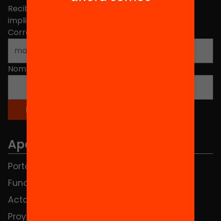
Recibe contenidos, iniciativas y proyectos para
implicarte.
Correo electrónico
*
Nombre
*
Apartados
Portada
FAQS
Fundación
HUB Social
Actos
Contacto
Proyectos