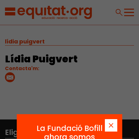
lídia puigvert
Lídia Puigvert
Contacta'm:
La Fundació Bofill
Elige equidad
ahora somos