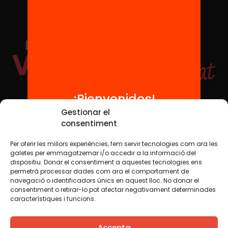
¡Bienvenidos!
Redes sociales
Gestionar el
consentiment
Per oferir les millors experiències, fem servir tecnologies com ara les
TWT
YTB
IG
FB
IN
galetes per emmagatzemar i/o accedir a la informació del
dispositiu. Donar el consentiment a aquestes tecnologies ens
permetrà processar dades com ara el comportament de
navegació o identificadors únics en aquest lloc. No donar el
consentiment o retirar-lo pot afectar negativament determinades
Aviso legal
Política de cookies
característiques i funcions.
Creemos que el conocimiento debe compartirse. Por eso
Accepta