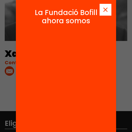
La Fundació Bofill
ahora somos
Xavier Prats
Contacta'm:
Elige equidad