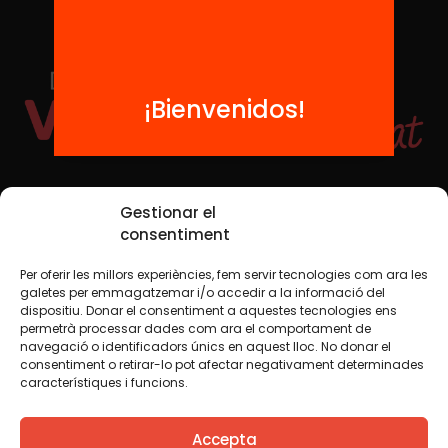
¡Bienvenidos!
Redes sociales
Gestionar el
consentiment
Per oferir les millors experiències, fem servir tecnologies com ara les
TWT
YTB
IG
FB
IN
galetes per emmagatzemar i/o accedir a la informació del
dispositiu. Donar el consentiment a aquestes tecnologies ens
permetrà processar dades com ara el comportament de
navegació o identificadors únics en aquest lloc. No donar el
consentiment o retirar-lo pot afectar negativament determinades
Aviso legal
Política de cookies
característiques i funcions.
Creemos que el conocimiento debe compartirse. Por eso
Accepta
utilizamos una licencia Creative Commons, salvo que en