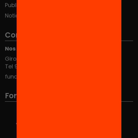
Publicaciones y vídeos
Noticias
Contacto
Nos puedes encontrar en el HUB Social
Girona 34, interior 08010 Barcelona
Tel 934 588 700
fundacio@equitat.org
Formamos parte de...