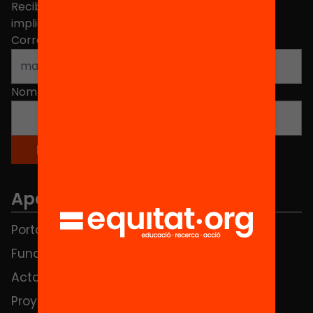
Recibe contenidos, iniciativas y proyectos para
implicarte.
Correo electrónico
*
Nombre
*
Apartados
Portada
FAQS
Fundación
HUB Social
Actos
Contacto
Proyectos