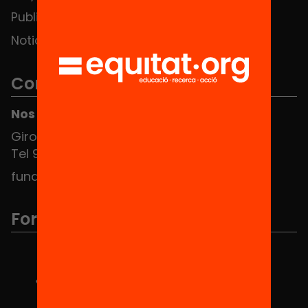
Publicaciones y vídeos
Noticias
Contacto
Nos puedes encontrar en el HUB Social
Girona 34, interior 08010 Barcelona
Tel 934 588 700
fundacio@equitat.org
Formamos parte de...