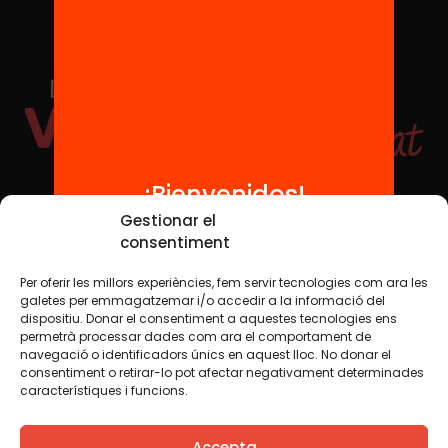
¡Bienvenidos!
Redes sociales
Gestionar el
consentiment
Per oferir les millors experiències, fem servir tecnologies com ara les
TWT
YTB
IG
FB
IN
galetes per emmagatzemar i/o accedir a la informació del
dispositiu. Donar el consentiment a aquestes tecnologies ens
permetrà processar dades com ara el comportament de
navegació o identificadors únics en aquest lloc. No donar el
consentiment o retirar-lo pot afectar negativament determinades
Aviso legal
Política de cookies
característiques i funcions.
Creemos que el conocimiento debe compartirse. Por eso
Accepta