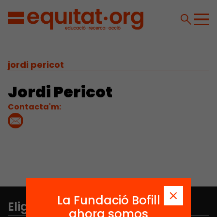
jordi pericot
Jordi Pericot
Contacta'm:
La Fundació Bofill
Elige equidad
ahora somos