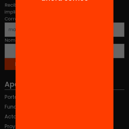
Recibe contenidos, iniciativas y proyectos para
implicarte.
Correo electrónico
*
Nombre
*
Apartados
Portada
FAQS
Fundación
HUB Social
Actos
Contacto
Proyectos