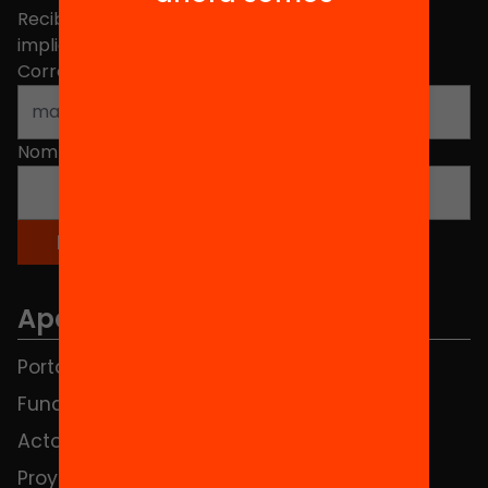
Recibe contenidos, iniciativas y proyectos para
implicarte.
Correo electrónico
*
Nombre
*
Apartados
Portada
FAQS
Fundación
HUB Social
Actos
Contacto
Proyectos