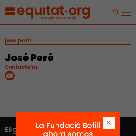
josé peré
José Peré
Contacta'm:
La Fundació Bofill
Elige equidad
ahora somos