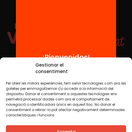
¡Bienvenidos!
Redes sociales
Gestionar el
consentiment
Per oferir les millors experiències, fem servir tecnologies com ara les
TWT
YTB
IG
FB
IN
galetes per emmagatzemar i/o accedir a la informació del
dispositiu. Donar el consentiment a aquestes tecnologies ens
permetrà processar dades com ara el comportament de
navegació o identificadors únics en aquest lloc. No donar el
consentiment o retirar-lo pot afectar negativament determinades
Aviso legal
Política de cookies
característiques i funcions.
Creemos que el conocimiento debe compartirse. Por eso
Accepta