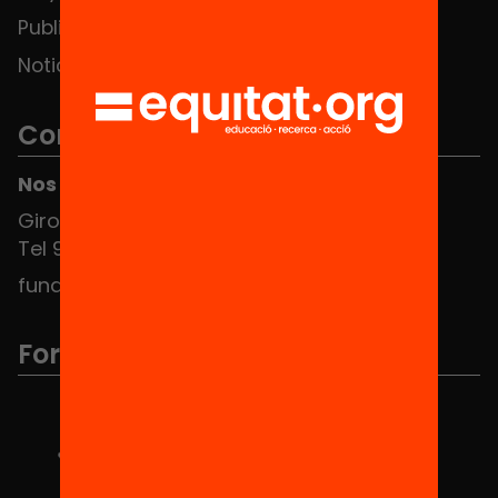
Publicaciones y vídeos
Noticias
Contacto
Nos puedes encontrar en el HUB Social
Girona 34, interior 08010 Barcelona
Tel 934 588 700
fundacio@equitat.org
Formamos parte de...