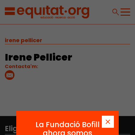
irene pellicer
Irene Pellicer
Contacta'm:
La Fundació Bofill
Elige equidad
ahora somos