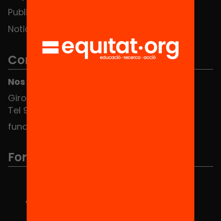
Publicaciones y vídeos
Noticias
Contacto
Nos puedes encontrar en el HUB Social
Girona 34, interior 08010 Barcelona
Tel 934 588 700
fundacio@equitat.org
Formamos parte de...