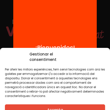
¡Bienvenidos!
Redes sociales
Gestionar el
consentiment
Per oferir les millors experiències, fem servir tecnologies com ara les
TWT
YTB
IG
FB
IN
galetes per emmagatzemar i/o accedir a la informació del
dispositiu. Donar el consentiment a aquestes tecnologies ens
permetrà processar dades com ara el comportament de
navegació o identificadors únics en aquest lloc. No donar el
consentiment o retirar-lo pot afectar negativament determinades
Aviso legal
Política de cookies
característiques i funcions.
Creemos que el conocimiento debe compartirse. Por eso
Accepta