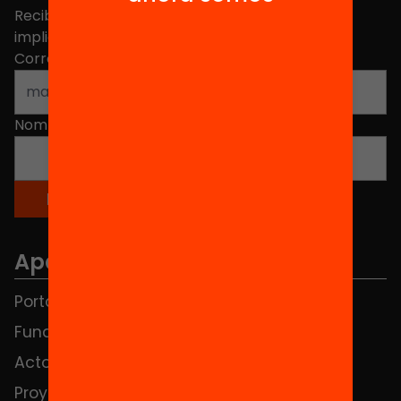
Recibe contenidos, iniciativas y proyectos para
implicarte.
Correo electrónico
*
Nombre
*
Apartados
Portada
FAQS
Fundación
HUB Social
Actos
Contacto
Proyectos