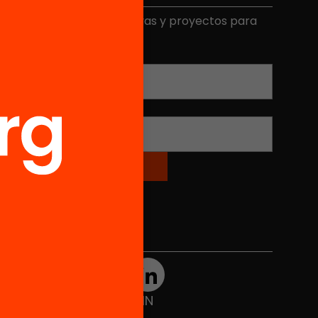
ecibe contenidos, iniciativas y proyectos para
mplicarte.
Correo electrónico
*
Nombre
*
Redes sociales
TWT
YTB
IG
FB
IN