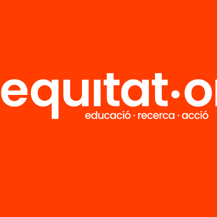
R
FAQS
i
HUB Social
Contacto
Formamos parte de...