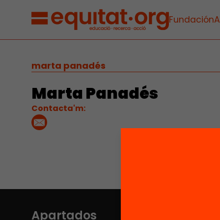
Fundación
A
marta panadés
Marta Panadés
Contacta'm:
Apartados