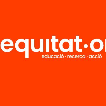
R
FAQS
i
HUB Social
Contacto
Formamos parte de...