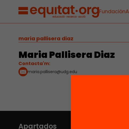
Fundación
A
maria pallisera diaz
Maria Pallisera Diaz
Contacta'm:
maria.pallisera@udg.edu
Apartados