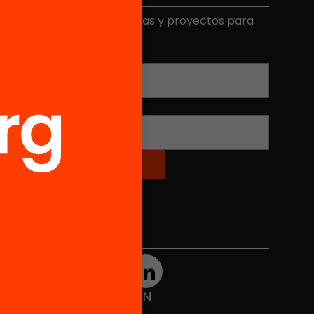
ecibe contenidos, iniciativas y proyectos para
mplicarte.
Correo electrónico
*
Nombre
*
Redes sociales
TWT
YTB
IG
FB
IN