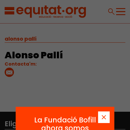
alonso pallí
Alonso Pallí
Contacta'm:
La Fundació Bofill
Elige equidad
ahora somos