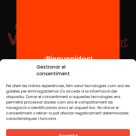
¡Bienvenidos!
Redes sociales
Gestionar el
consentiment
Per oferir les millors experiències, fem servir tecnologies com ara les
TWT
YTB
IG
FB
IN
galetes per emmagatzemar i/o accedir a la informació del
dispositiu. Donar el consentiment a aquestes tecnologies ens
permetrà processar dades com ara el comportament de
navegació o identificadors únics en aquest lloc. No donar el
consentiment o retirar-lo pot afectar negativament determinades
Aviso legal
Política de cookies
característiques i funcions.
Creemos que el conocimiento debe compartirse. Por eso
Accepta