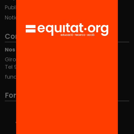
Publicaciones y vídeos
Noticias
Contacto
Nos puedes encontrar en el HUB Social
Girona 34, interior 08010 Barcelona
Tel 934 588 700
fundacio@equitat.org
Formamos parte de...