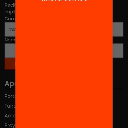
Recibe contenidos, iniciativas y proyectos para
implicarte.
Correo electrónico
*
Nombre
*
Apartados
Portada
FAQS
Fundación
HUB Social
Actos
Contacto
Proyectos