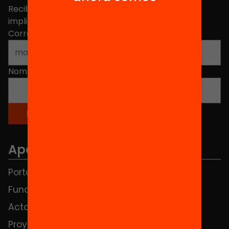
Recibe contenidos, iniciativas y proyectos para
implicarte.
Correo electrónico
*
Nombre
*
Apartados
Portada
FAQS
Fundación
HUB Social
Actos
Contacto
Proyectos