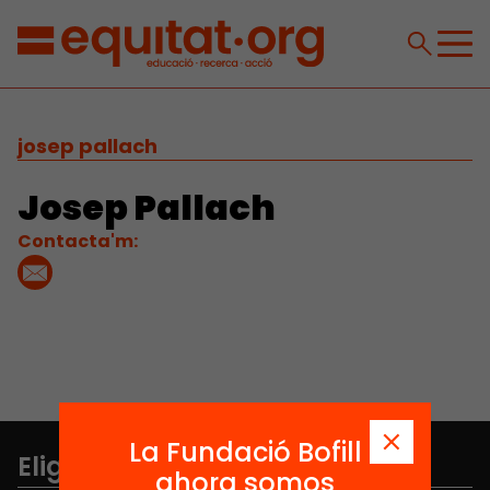
josep pallach
Josep Pallach
Contacta'm:
La Fundació Bofill
Elige equidad
ahora somos