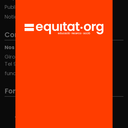
Publicaciones y vídeos
Noticias
Contacto
Nos puedes encontrar en el HUB Social
Girona 34, interior 08010 Barcelona
Tel 934 588 700
fundacio@equitat.org
Formamos parte de...