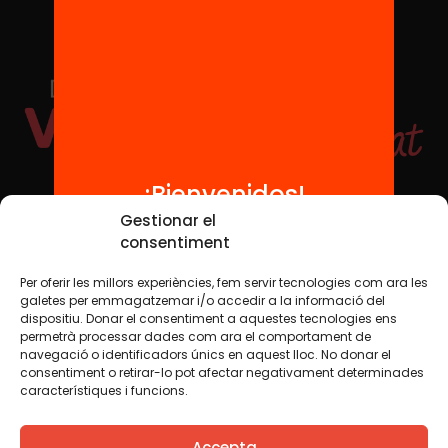
¡Bienvenidos!
Redes sociales
Gestionar el
consentiment
Per oferir les millors experiències, fem servir tecnologies com ara les
TWT
YTB
IG
FB
IN
galetes per emmagatzemar i/o accedir a la informació del
dispositiu. Donar el consentiment a aquestes tecnologies ens
permetrà processar dades com ara el comportament de
navegació o identificadors únics en aquest lloc. No donar el
consentiment o retirar-lo pot afectar negativament determinades
Aviso legal
Política de cookies
característiques i funcions.
Creemos que el conocimiento debe compartirse. Por eso
Accepta