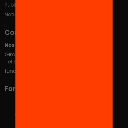
Publicaciones y vídeos
Noticias
Contacto
Nos puedes encontrar en el HUB Social
Girona 34, interior 08010 Barcelona
Tel 934 588 700
fundacio@equitat.org
Formamos parte de...