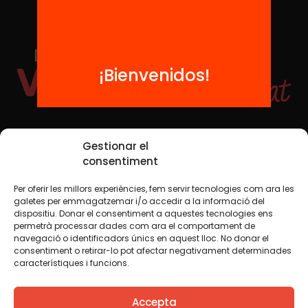
¡Bienvenidos!
Redes sociales
Gestionar el
consentiment
Per oferir les millors experiències, fem servir tecnologies com ara les
TWT
YTB
IG
FB
IN
galetes per emmagatzemar i/o accedir a la informació del
dispositiu. Donar el consentiment a aquestes tecnologies ens
permetrà processar dades com ara el comportament de
navegació o identificadors únics en aquest lloc. No donar el
consentiment o retirar-lo pot afectar negativament determinades
Aviso legal
Política de cookies
característiques i funcions.
Creemos que el conocimiento debe compartirse. Por eso
Accepta
utilizamos una licencia Creative Commons, salvo que en