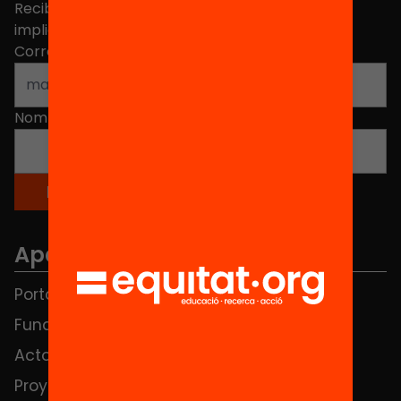
Recibe contenidos, iniciativas y proyectos para
implicarte.
Correo electrónico
*
Nombre
*
Apartados
Portada
FAQS
Fundación
HUB Social
Actos
Contacto
Proyectos