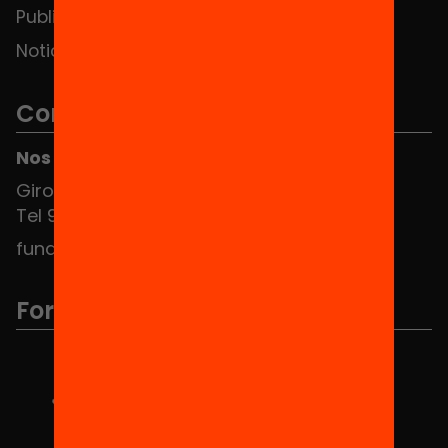
Publicaciones y vídeos
Noticias
Contacto
Nos puedes encontrar en el HUB Social
Girona 34, interior 08010 Barcelona
Tel 934 588 700
fundacio@equitat.org
Formamos parte de...