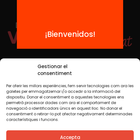
¡Bienvenidos!
Redes sociales
Gestionar el
consentiment
Per oferir les millors experiències, fem servir tecnologies com ara les
TWT
YTB
IG
FB
IN
galetes per emmagatzemar i/o accedir a la informació del
dispositiu. Donar el consentiment a aquestes tecnologies ens
permetrà processar dades com ara el comportament de
navegació o identificadors únics en aquest lloc. No donar el
consentiment o retirar-lo pot afectar negativament determinades
Aviso legal
Política de cookies
característiques i funcions.
Creemos que el conocimiento debe compartirse. Por eso
Accepta
utilizamos una licencia Creative Commons, salvo que en