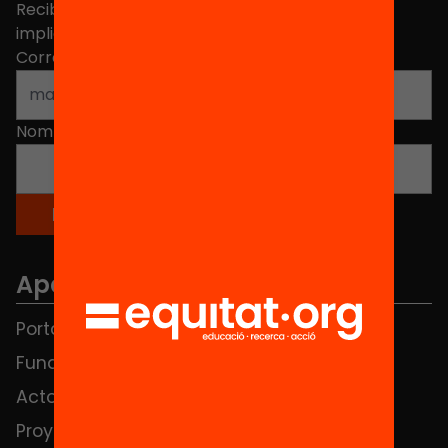
Recibe contenidos, iniciativas y proyectos para
implicarte.
Correo electrónico
*
Nombre
*
Apartados
Portada
FAQS
Fundación
HUB Social
Actos
Contacto
Proyectos