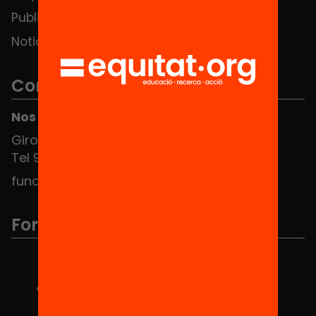
Publicaciones y vídeos
Noticias
Contacto
Nos puedes encontrar en el HUB Social
Girona 34, interior 08010 Barcelona
Tel 934 588 700
fundacio@equitat.org
Formamos parte de...