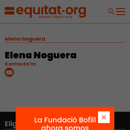
elena noguera
Elena Noguera
Contacta'm:
La Fundació Bofill
Elige equidad
ahora somos