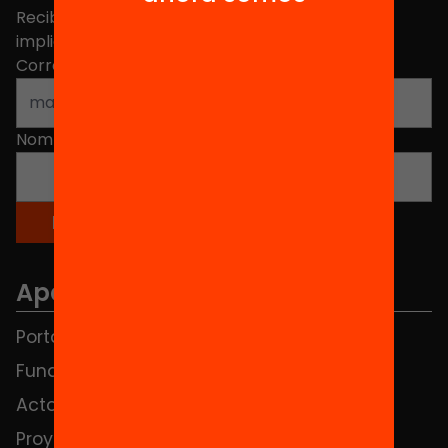
Recibe contenidos, iniciativas y proyectos para
implicarte.
Correo electrónico
*
Nombre
*
Apartados
Portada
FAQS
Fundación
HUB Social
Actos
Contacto
Proyectos