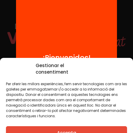
¡Bienvenidos!
Redes sociales
Gestionar el
consentiment
Per oferir les millors experiències, fem servir tecnologies com ara les
TWT
YTB
IG
FB
IN
galetes per emmagatzemar i/o accedir a la informació del
dispositiu. Donar el consentiment a aquestes tecnologies ens
permetrà processar dades com ara el comportament de
navegació o identificadors únics en aquest lloc. No donar el
consentiment o retirar-lo pot afectar negativament determinades
Aviso legal
Política de cookies
característiques i funcions.
Creemos que el conocimiento debe compartirse. Por eso
Accepta