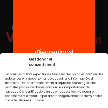
¡Bienvenidos!
Redes sociales
Gestionar el
consentiment
Per oferir les millors experiències, fem servir tecnologies com ara les
TWT
YTB
IG
FB
IN
galetes per emmagatzemar i/o accedir a la informació del
dispositiu. Donar el consentiment a aquestes tecnologies ens
permetrà processar dades com ara el comportament de
navegació o identificadors únics en aquest lloc. No donar el
consentiment o retirar-lo pot afectar negativament determinades
Aviso legal
Política de cookies
característiques i funcions.