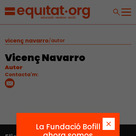
vicenç navarro
/
autor
Vicenç Navarro
Autor
Contacta'm:
La Fundació Bofill
ahora somos