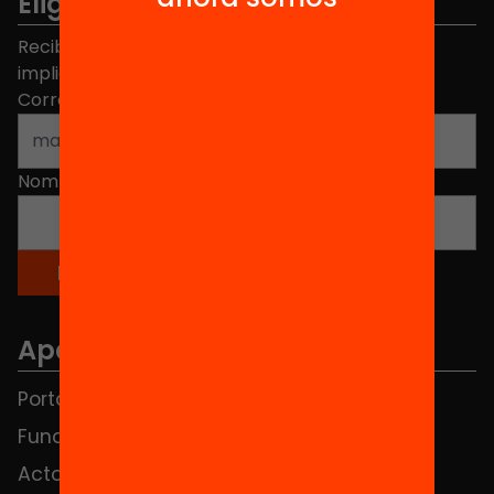
Elige equidad
Recibe contenidos, iniciativas y proyectos para
implicarte.
Correo electrónico
*
Nombre
*
Apartados
Portada
FAQS
Fundación
HUB Social
Actos
Contacto