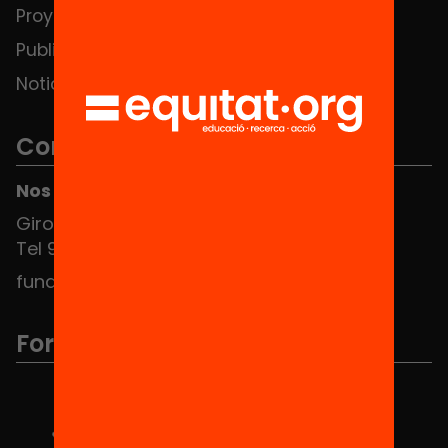
Proyectos
Publicaciones y vídeos
Noticias
Contacto
Nos puedes encontrar en el HUB Social
Girona 34, interior 08010 Barcelona
Tel 934 588 700
fundacio@equitat.org
Formamos parte de...