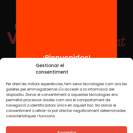
¡Bienvenidos!
Redes sociales
Gestionar el
consentiment
Per oferir les millors experiències, fem servir tecnologies com ara les
TWT
YTB
IG
FB
IN
galetes per emmagatzemar i/o accedir a la informació del
dispositiu. Donar el consentiment a aquestes tecnologies ens
permetrà processar dades com ara el comportament de
navegació o identificadors únics en aquest lloc. No donar el
consentiment o retirar-lo pot afectar negativament determinades
Aviso legal
Política de cookies
característiques i funcions.
Creemos que el conocimiento debe compartirse. Por eso
Accepta