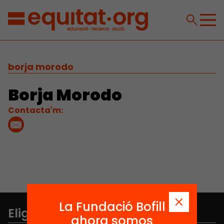
borja morodo
Borja Morodo
Contacta'm:
La Fundació Bofill
Elige equidad
ahora somos