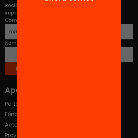
Recibe contenidos, iniciativas y proyectos para
implicarte.
Correo electrónico
*
Nombre
*
Apartados
Portada
FAQS
Fundación
HUB Social
Actos
Contacto
Proyectos