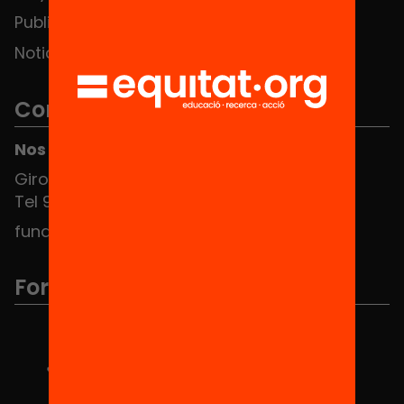
Publicaciones y vídeos
Noticias
Contacto
Nos puedes encontrar en el HUB Social
Girona 34, interior 08010 Barcelona
Tel 934 588 700
fundacio@equitat.org
Formamos parte de...