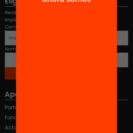
Elige equidad
Recibe contenidos, iniciativas y proyectos para
implicarte.
Correo electrónico
*
Nombre
*
Apartados
Portada
FAQS
Fundación
HUB Social
Actos
Contacto