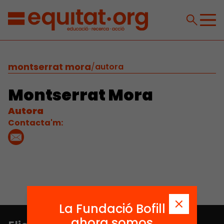
montserrat mora
/
autora
Montserrat Mora
Autora
Contacta'm:
La Fundació Bofill
ahora somos