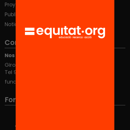
Proyectos
Publicaciones y vídeos
Noticias
Contacto
Nos puedes encontrar en el HUB Social
Girona 34, interior 08010 Barcelona
Tel 934 588 700
fundacio@equitat.org
Formamos parte de...