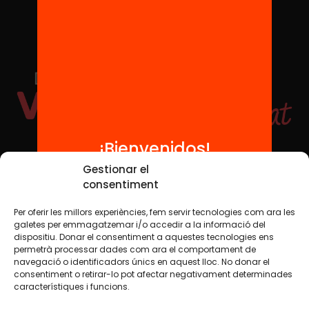
¡Bienvenidos!
Redes sociales
Gestionar el
consentiment
Per oferir les millors experiències, fem servir tecnologies com ara les
TWT
YTB
IG
FB
IN
galetes per emmagatzemar i/o accedir a la informació del
dispositiu. Donar el consentiment a aquestes tecnologies ens
permetrà processar dades com ara el comportament de
navegació o identificadors únics en aquest lloc. No donar el
consentiment o retirar-lo pot afectar negativament determinades
Aviso legal
Política de cookies
característiques i funcions.