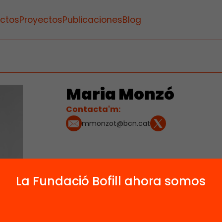
ctos
Proyectos
Publicaciones
Blog
Maria Monzó
Contacta'm:
mmonzot@bcn.cat
La Fundació Bofill ahora somos