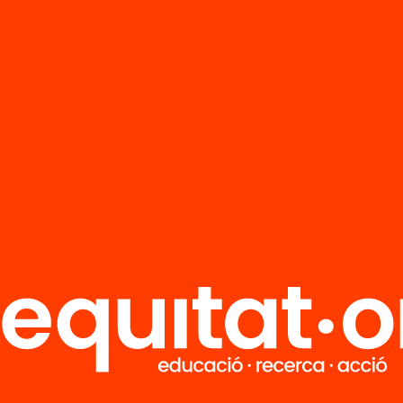
R
FAQS
i
HUB Social