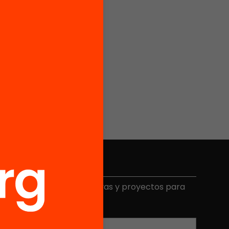
Elige equidad
ecibe contenidos, iniciativas y proyectos para
mplicarte.
Correo electrónico
*