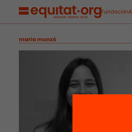
Fundación
A
maria monzó