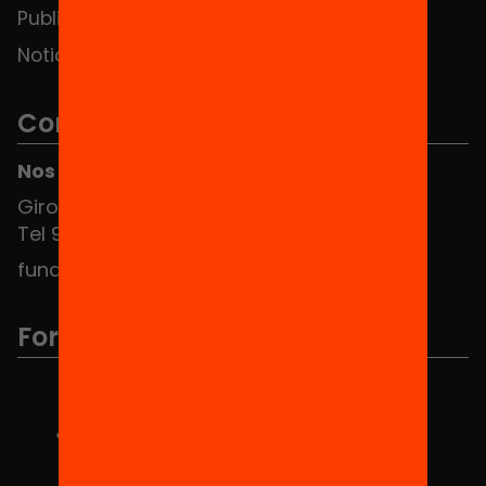
Publicaciones y vídeos
Noticias
Contacto
Nos puedes encontrar en el HUB Social
Girona 34, interior 08010 Barcelona
Tel 934 588 700
fundacio@equitat.org
Formamos parte de...