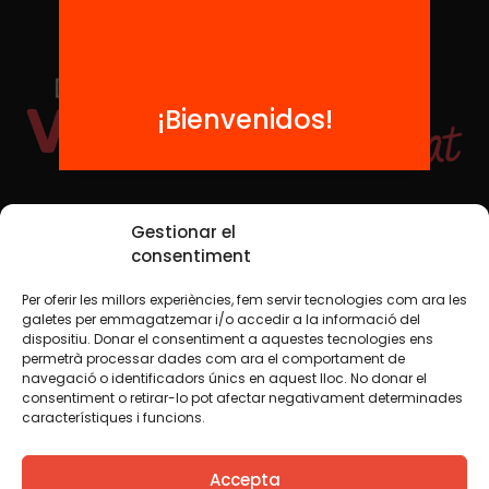
¡Bienvenidos!
Redes sociales
Gestionar el
consentiment
Per oferir les millors experiències, fem servir tecnologies com ara les
TWT
YTB
IG
FB
IN
galetes per emmagatzemar i/o accedir a la informació del
dispositiu. Donar el consentiment a aquestes tecnologies ens
permetrà processar dades com ara el comportament de
navegació o identificadors únics en aquest lloc. No donar el
consentiment o retirar-lo pot afectar negativament determinades
Aviso legal
Política de cookies
característiques i funcions.
Creemos que el conocimiento debe compartirse. Por eso
Accepta
utilizamos una licencia Creative Commons, salvo que en