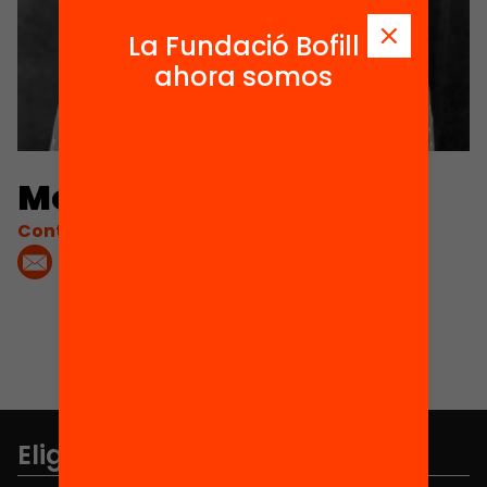
La Fundació Bofill
ahora somos
Montse Ayats
Contacta'm:
Elige equidad