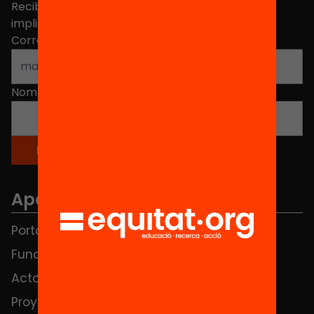
Recibe contenidos, iniciativas y proyectos para
implicarte.
Correo electrónico
*
Nombre
*
Apartados
Portada
FAQS
Fundación
HUB Social
Actos
Contacto
Proyectos