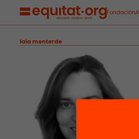
Fundación
A
laia monterde