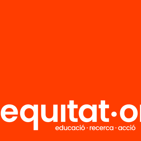
R
FAQS
i
HUB Social