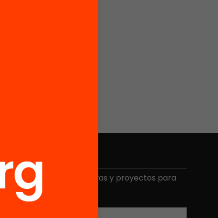
Elige equidad
ecibe contenidos, iniciativas y proyectos para
mplicarte.
Correo electrónico
*