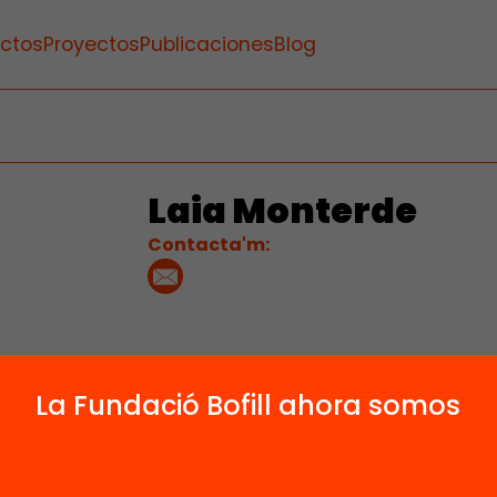
ctos
Proyectos
Publicaciones
Blog
Laia Monterde
Contacta'm:
La Fundació Bofill ahora somos