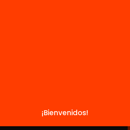
educativas
Jornada sobre la evaluación de
programas educativos
R
FAQS
i
HUB Social
Contacto
¡Bienvenidos!