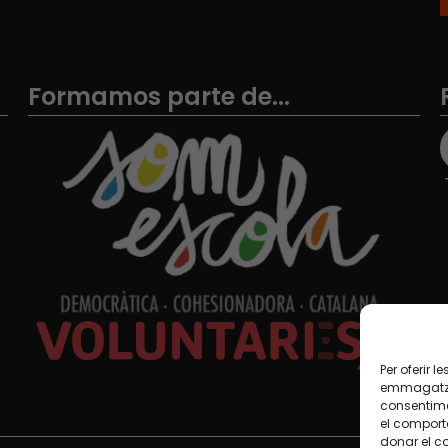
Formamos parte de...
Per oferir 
emmagatzem
consentime
el comport
donar el c