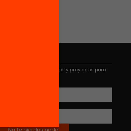
Elige equidad
ecibe contenidos, iniciativas y proyectos para
mplicarte.
Correo electrónico
*
Nombre
*