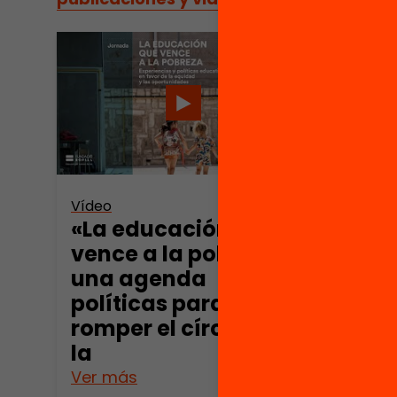
Vídeo
«La educación que
vence a la pobreza»:
una agenda
políticas para
romper el círculo de
la
Ver más