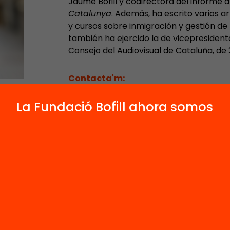
Jaume Bofill y codirectora del informe 
Catalunya
. Además, ha escrito varios a
y cursos sobre inmigración y gestión de l
también ha ejercido la de vicepresidenta
Consejo del Audiovisual de Cataluña, de
Contacta'm:
mnadal@fundaciobofill.org
La Fundació Bofill ahora somos
1
3
2
Publicaciones y videos
Proyectos
Actos
os relacionats