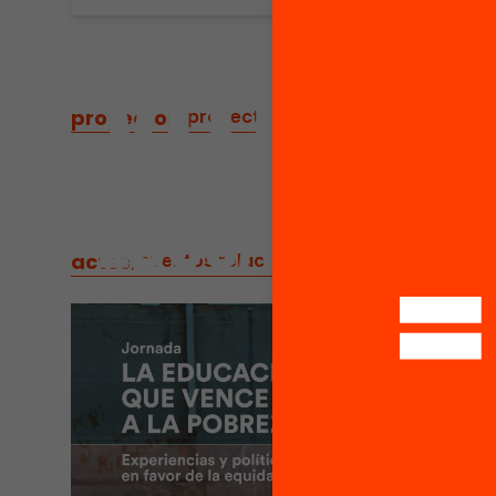
proyectos
/
proyectos relacionados
actos
/
eventos relacionados