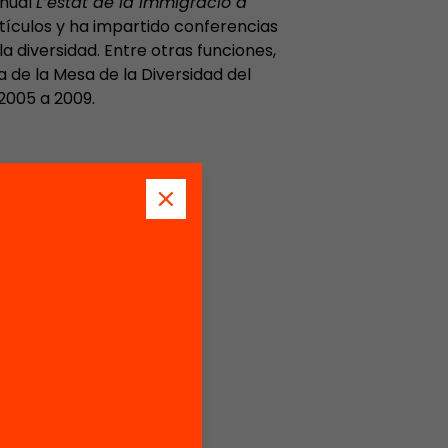
anual
L’estat de la immigració a
rtículos y ha impartido conferencias
a diversidad. Entre otras funciones,
 de la Mesa de la Diversidad del
 2005 a 2009.