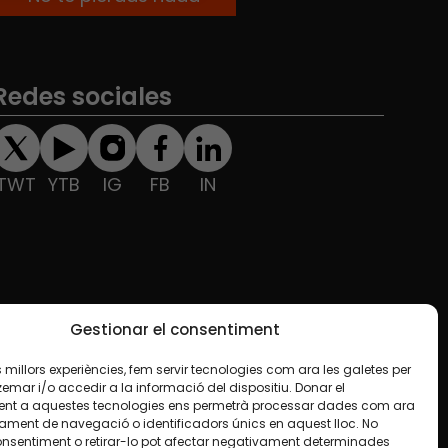
Redes sociales
TWT
YTB
IG
FB
IN
Gestionar el consentiment
les millors experiències, fem servir tecnologies com ara les galetes per
ar i/o accedir a la informació del dispositiu. Donar el
nt a aquestes tecnologies ens permetrà processar dades com ara
ament de navegació o identificadors únics en aquest lloc. No
onsentiment o retirar-lo pot afectar negativament determinades