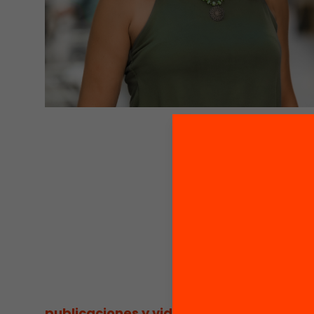
publicaciones y videos
/
publicacions i víde