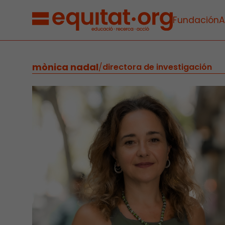
Fundación
A
mònica nadal
/
directora de investigación