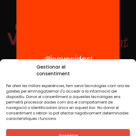
¡Bienvenidos!
Redes sociales
Gestionar el
consentiment
Per oferir les millors experiències, fem servir tecnologies com ara les
TWT
YTB
IG
FB
IN
galetes per emmagatzemar i/o accedir a la informació del
dispositiu. Donar el consentiment a aquestes tecnologies ens
permetrà processar dades com ara el comportament de
navegació o identificadors únics en aquest lloc. No donar el
consentiment o retirar-lo pot afectar negativament determinades
Aviso legal
Política de cookies
característiques i funcions.
Creemos que el conocimiento debe compartirse. Por eso
Accepta