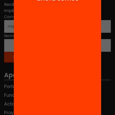
Recibe contenidos, iniciativas y proyectos para
implicarte.
Correo electrónico
*
Nombre
*
Apartados
Portada
FAQS
Fundación
HUB Social
Actos
Contacto
Proyectos