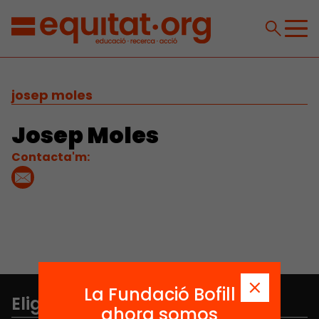
josep moles
Josep Moles
Contacta'm:
La Fundació Bofill
Elige equidad
ahora somos