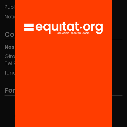
Publicaciones y vídeos
Noticias
Contacto
Nos puedes encontrar en el HUB Social
Girona 34, interior 08010 Barcelona
Tel 934 588 700
fundacio@equitat.org
Formamos parte de...