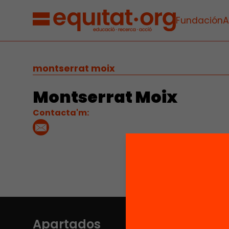
Fundación
A
montserrat moix
Montserrat Moix
Contacta'm:
Apartados