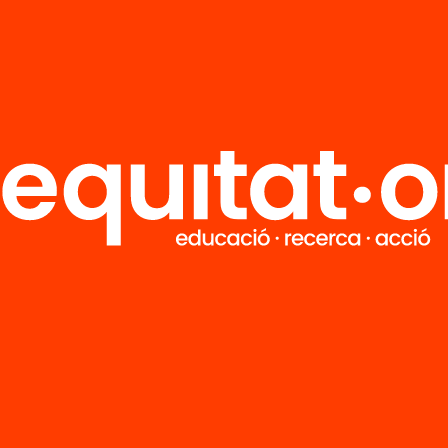
R
FAQS
i
HUB Social
Contacto
Formamos parte de...