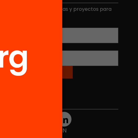
ecibe contenidos, iniciativas y proyectos para
mplicarte.
Correo electrónico
*
Nombre
*
Redes sociales
TWT
YTB
IG
FB
IN