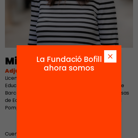
Mireia Mas
La Fundació Bofill
ahora somos
Adjunta a la dirección de programas
Licenciada en Psicopedagogía y diplomada en
Educación Social por la Universidad Autónoma de
Barcelona (UAB) y máster en Gestión de Empresas
de Economía Social por el idEC de la Universidad
Pompeu Fabra (UPF).
Cuenta con una amplia experiencia en el tercer