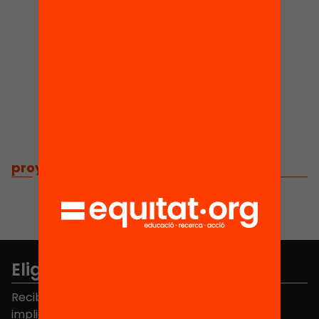
2
Proyectos
proyectos
/
proyectos relacionados
Elige equidad
Recibe contenidos, iniciativas y proyectos para
implicarte.