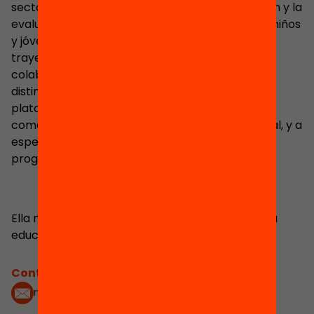
sector social de Cataluña, en el diseño, la gestión y la
evaluación de proyectos socioeducativos para niños
y jóvenes en situación de vulnerabilidad. Su
trayectoria profesional la ha llevado a realizar
colaboraciones de naturaleza variada y con
distintos actores (AP, tejido empresarial,
plataformas de entidades sociales, entre otros)
como formadora especialista y consultora social, y a
especializarse en la coordinación y gestión de
programas europeos.
Ella misma se define como una apasionada de la
educación y del mundo social.
Contacta'm:
mmas@fundaciobofill.org