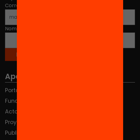
Correo electrónico
*
Nombre
*
Apartados
Portada
FAQS
Fundación
HUB Social
Actos
Contacto
Proyectos
Publicaciones y vídeos