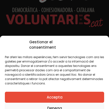
Redes sociales
Gestionar el
consentiment
Per oferir les millors experiències, fem servir tecnologies com ara les
TWT
YTB
IG
FB
IN
galetes per emmagatzemar i/o accedir a la informació del
dispositiu. Donar el consentiment a aquestes tecnologies ens
permetrà processar dades com ara el comportament de
navegació o identificadors únics en aquest lloc. No donar el
consentiment o retirar-lo pot afectar negativament determinades
Aviso legal
Política de cookies
característiques i funcions.
Creemos que el conocimiento debe compartirse. Por eso
Accepta
utilizamos una licencia Creative Commons, salvo que en
algún material indiquemos lo contrario. Le animamos a
copiar, redistribuir, remezclar o transformar y crear los
Denega