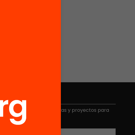
Elige equidad
ecibe contenidos, iniciativas y proyectos para
mplicarte.
Correo electrónico
*