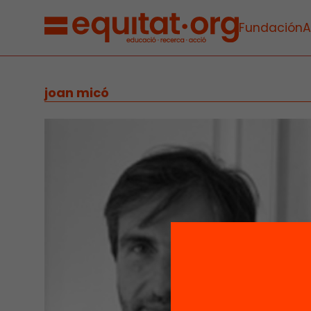
Fundación
A
joan micó