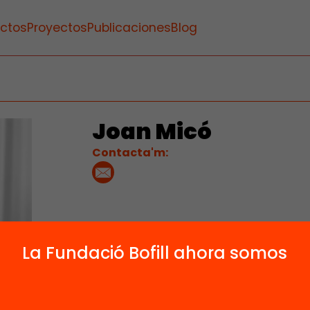
ctos
Proyectos
Publicaciones
Blog
Joan Micó
Contacta'm:
La Fundació Bofill ahora somos