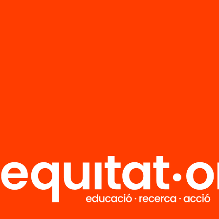
R
FAQS
i
HUB Social