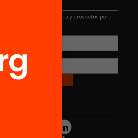
Elige equidad
ecibe contenidos, iniciativas y proyectos para
mplicarte.
Correo electrónico
*
Nombre
*
Redes sociales