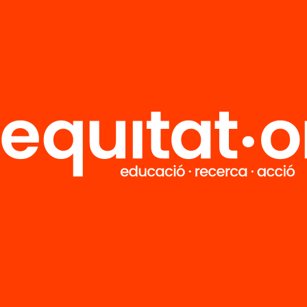
R
FAQS
i
HUB Social
Contacto
Formamos parte de...