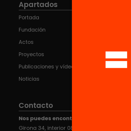
Apartados
Portada
Fundación
Actos
Proyectos
Publicaciones y vídeos
Noticias
Contacto
Nos puedes encontrar en el HUB Social
Girona 34, interior 08010 Barcelona