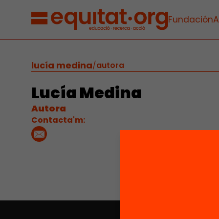
Fundación
A
lucía medina
/
autora
Lucía Medina
Autora
Contacta'm: