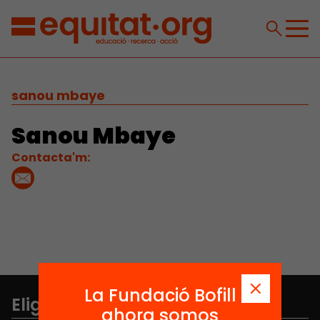
sanou mbaye
Sanou Mbaye
Contacta'm:
La Fundació Bofill
Elige equidad
ahora somos