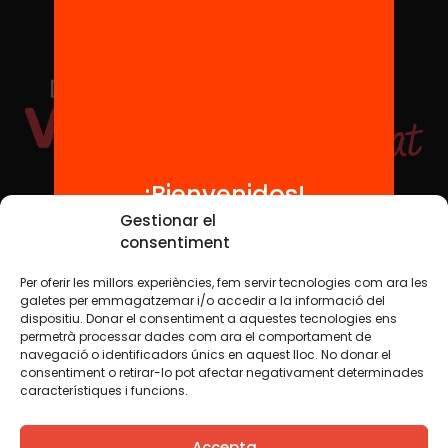
¡Bienvenidos!
Redes sociales
Gestionar el
consentiment
Per oferir les millors experiències, fem servir tecnologies com ara les
TWT
YTB
IG
FB
IN
galetes per emmagatzemar i/o accedir a la informació del
dispositiu. Donar el consentiment a aquestes tecnologies ens
permetrà processar dades com ara el comportament de
navegació o identificadors únics en aquest lloc. No donar el
consentiment o retirar-lo pot afectar negativament determinades
Aviso legal
Política de cookies
característiques i funcions.
Creemos que el conocimiento debe compartirse. Por eso
Accepta