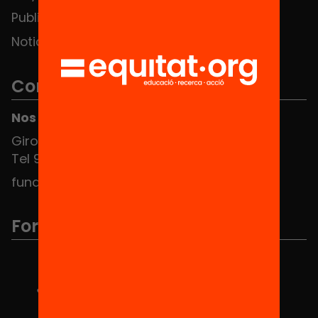
Publicaciones y vídeos
Noticias
Contacto
Nos puedes encontrar en el HUB Social
Girona 34, interior 08010 Barcelona
Tel 934 588 700
fundacio@equitat.org
Formamos parte de...