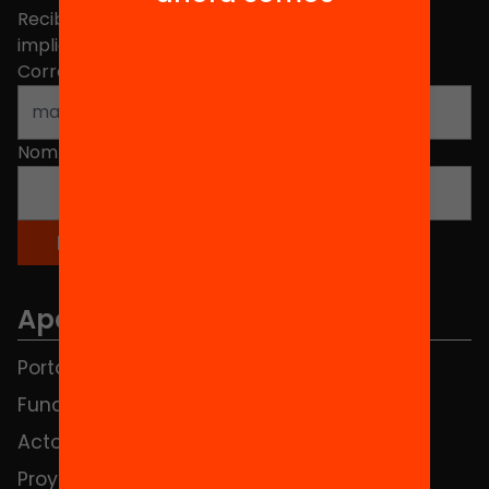
Recibe contenidos, iniciativas y proyectos para
implicarte.
Correo electrónico
*
Nombre
*
Apartados
Portada
FAQS
Fundación
HUB Social
Actos
Contacto
Proyectos