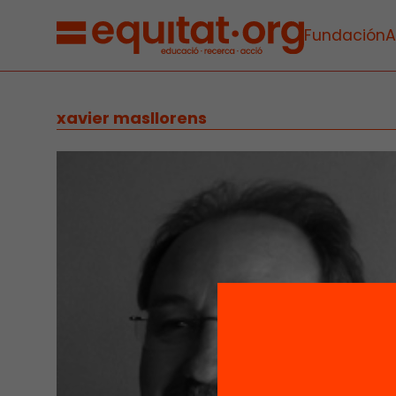
Fundación
A
xavier masllorens