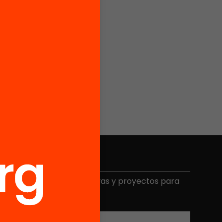
Elige equidad
ecibe contenidos, iniciativas y proyectos para
mplicarte.
Correo electrónico
*