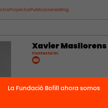
ctos
Proyectos
Publicaciones
Blog
Xavier Masllorens
Contacta'm:
La Fundació Bofill ahora somos