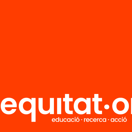
R
FAQS
i
HUB Social