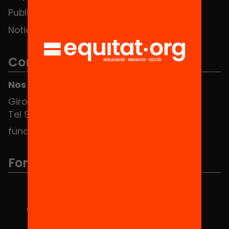
Publicaciones y vídeos
Noticias
Contacto
Nos puedes encontrar en el HUB Social
Girona 34, interior 08010 Barcelona
Tel 934 588 700
fundacio@equitat.org
Formamos parte de...