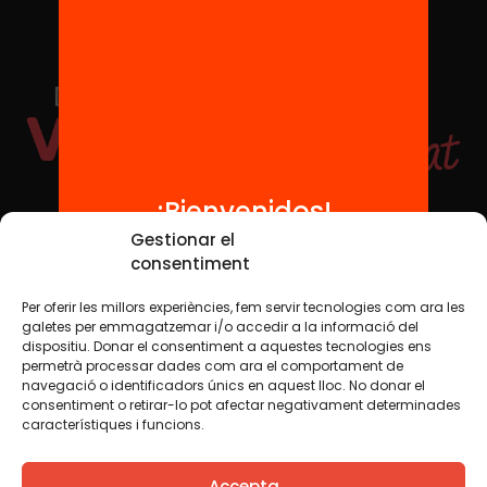
¡Bienvenidos!
Redes sociales
Gestionar el
consentiment
Per oferir les millors experiències, fem servir tecnologies com ara les
TWT
YTB
IG
FB
IN
galetes per emmagatzemar i/o accedir a la informació del
dispositiu. Donar el consentiment a aquestes tecnologies ens
permetrà processar dades com ara el comportament de
navegació o identificadors únics en aquest lloc. No donar el
consentiment o retirar-lo pot afectar negativament determinades
Aviso legal
Política de cookies
característiques i funcions.
Creemos que el conocimiento debe compartirse. Por eso
Accepta