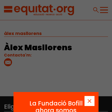
àlex masllorens
Àlex Masllorens
Contacta'm:
La Fundació Bofill
Elige equidad
ahora somos