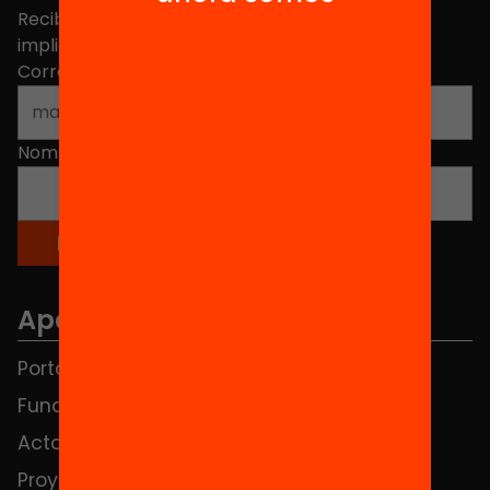
Recibe contenidos, iniciativas y proyectos para
implicarte.
Correo electrónico
*
Nombre
*
Apartados
Portada
FAQS
Fundación
HUB Social
Actos
Contacto
Proyectos