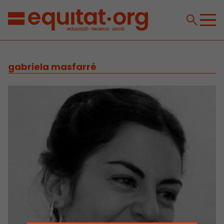
gabriela masfarré