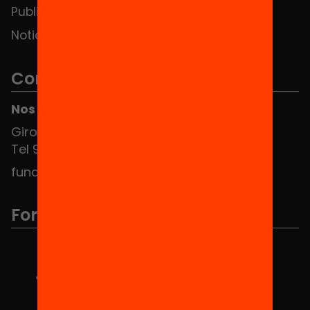
Publicaciones y vídeos
Noticias
Contacto
Nos puedes encontrar en el HUB Social
Girona 34, interior 08010 Barcelona
Tel 934 588 700
fundacio@equitat.org
Formamos parte de...