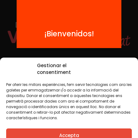
¡Bienvenidos!
Redes sociales
Gestionar el
consentiment
Per oferir les millors experiències, fem servir tecnologies com ara les
TWT
YTB
IG
FB
IN
galetes per emmagatzemar i/o accedir a la informació del
dispositiu. Donar el consentiment a aquestes tecnologies ens
permetrà processar dades com ara el comportament de
navegació o identificadors únics en aquest lloc. No donar el
consentiment o retirar-lo pot afectar negativament determinades
Aviso legal
Política de cookies
característiques i funcions.
Creemos que el conocimiento debe compartirse. Por eso
Accepta
utilizamos una licencia Creative Commons, salvo que en