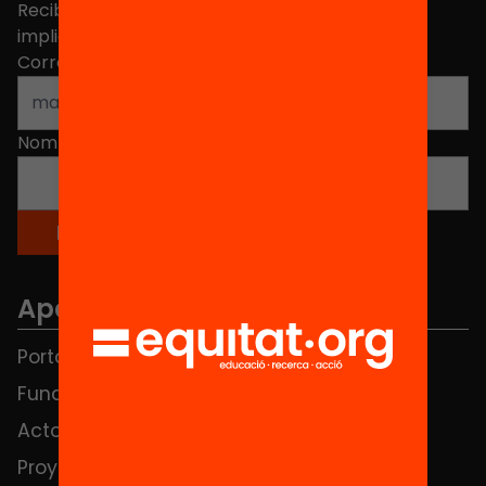
Recibe contenidos, iniciativas y proyectos para
implicarte.
Correo electrónico
*
Nombre
*
Apartados
Portada
FAQS
Fundación
HUB Social
Actos
Contacto
Proyectos