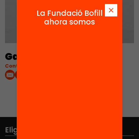
La Fundació Bofill
ahora somos
Gabriela Masfarré
Contacta'm:
Elige equidad