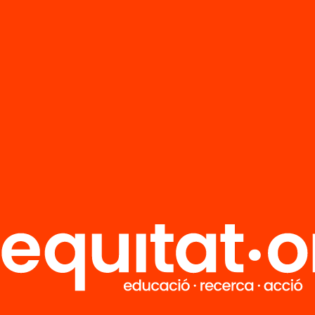
R
FAQS
i
HUB Social