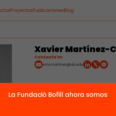
ctos
Proyectos
Publicaciones
Blog
Xavier Martínez-C
Contacta'm:
xmcmartinez@ub.edu
La Fundació Bofill ahora somos