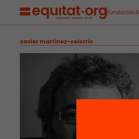
Fundación
A
xavier martínez-celorrio