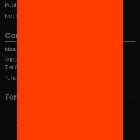
Publicaciones y vídeos
Noticias
Contacto
Nos puedes encontrar en el HUB Social
Girona 34, interior 08010 Barcelona
Tel 934 588 700
fundacio@equitat.org
Formamos parte de...