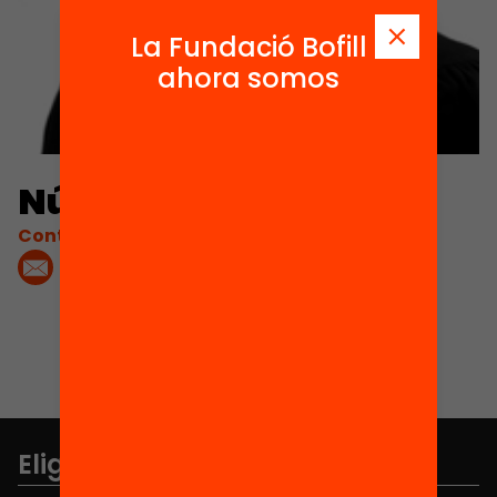
La Fundació Bofill
ahora somos
Núria Martí
Contacta'm:
Elige equidad