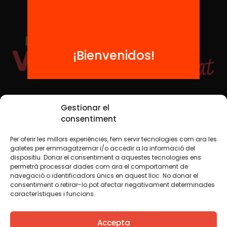
¡Bienvenidos!
Redes sociales
Gestionar el
consentiment
Per oferir les millors experiències, fem servir tecnologies com ara les
TWT
YTB
IG
FB
IN
galetes per emmagatzemar i/o accedir a la informació del
dispositiu. Donar el consentiment a aquestes tecnologies ens
permetrà processar dades com ara el comportament de
navegació o identificadors únics en aquest lloc. No donar el
consentiment o retirar-lo pot afectar negativament determinades
Aviso legal
Política de cookies
característiques i funcions.
Creemos que el conocimiento debe compartirse. Por eso
Accepta
utilizamos una licencia Creative Commons, salvo que en