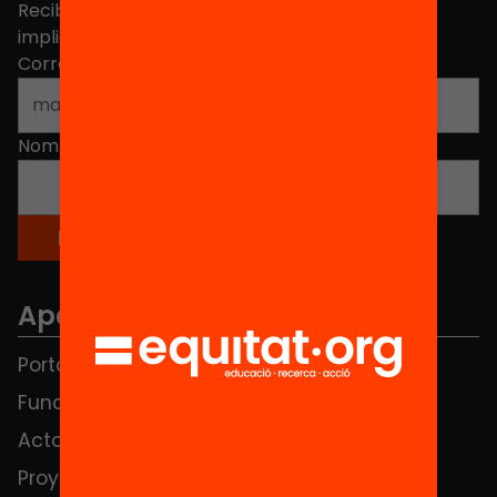
Recibe contenidos, iniciativas y proyectos para
implicarte.
Correo electrónico
*
Nombre
*
Apartados
Portada
FAQS
Fundación
HUB Social
Actos
Contacto
Proyectos