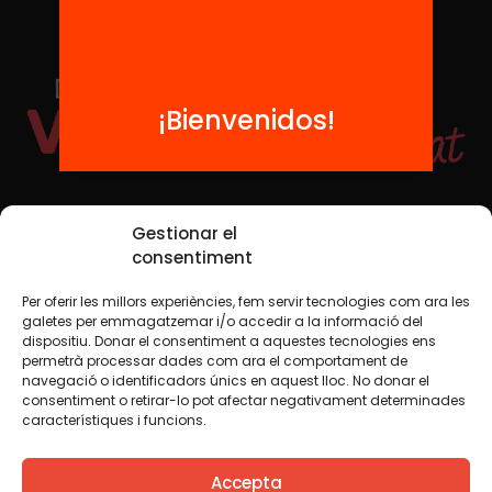
¡Bienvenidos!
Redes sociales
Gestionar el
consentiment
Per oferir les millors experiències, fem servir tecnologies com ara les
TWT
YTB
IG
FB
IN
galetes per emmagatzemar i/o accedir a la informació del
dispositiu. Donar el consentiment a aquestes tecnologies ens
permetrà processar dades com ara el comportament de
navegació o identificadors únics en aquest lloc. No donar el
consentiment o retirar-lo pot afectar negativament determinades
Aviso legal
Política de cookies
característiques i funcions.
Creemos que el conocimiento debe compartirse. Por eso
Accepta
utilizamos una licencia Creative Commons, salvo que en