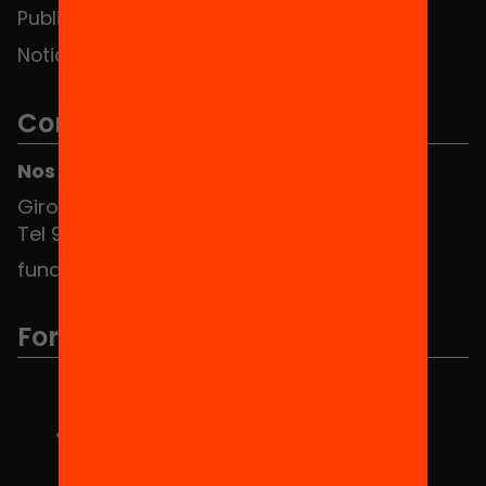
Publicaciones y vídeos
Noticias
Contacto
Nos puedes encontrar en el HUB Social
Girona 34, interior 08010 Barcelona
Tel 934 588 700
fundacio@equitat.org
Formamos parte de...