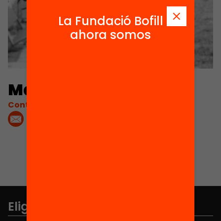
La Fundació Bofill
ahora somos
Mariona Serradell Pi
Contacta'm:
Elige equidad