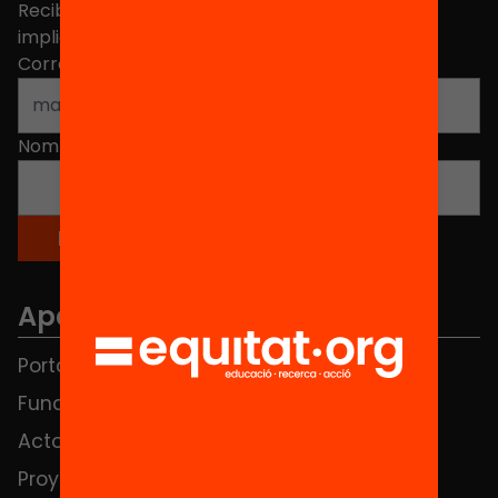
Recibe contenidos, iniciativas y proyectos para
implicarte.
Correo electrónico
*
Nombre
*
Apartados
Portada
FAQS
Fundación
HUB Social
Actos
Contacto
Proyectos