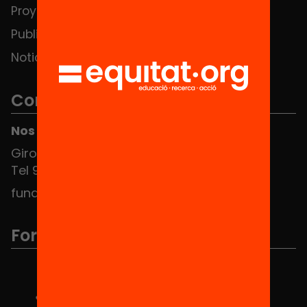
Proyectos
Publicaciones y vídeos
Noticias
Contacto
Nos puedes encontrar en el HUB Social
Girona 34, interior 08010 Barcelona
Tel 934 588 700
fundacio@equitat.org
Formamos parte de...