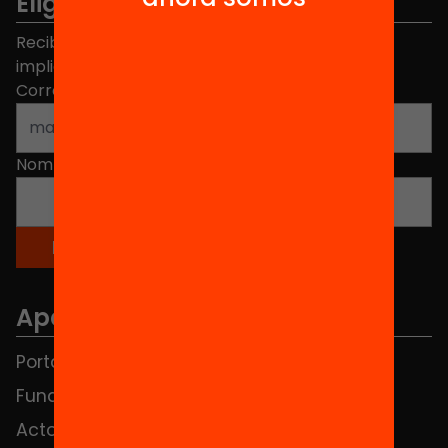
Elige equidad
Recibe contenidos, iniciativas y proyectos para
implicarte.
Correo electrónico
*
Nombre
*
Apartados
Portada
FAQS
Fundación
HUB Social
Actos
Contacto