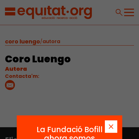
coro luengo
/
autora
Coro Luengo
Autora
Contacta'm:
La Fundació Bofill
ahora somos