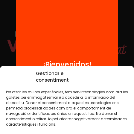
¡Bienvenidos!
Redes sociales
Gestionar el
consentiment
Per oferir les millors experiències, fem servir tecnologies com ara les
TWT
YTB
IG
FB
IN
galetes per emmagatzemar i/o accedir a la informació del
dispositiu. Donar el consentiment a aquestes tecnologies ens
permetrà processar dades com ara el comportament de
navegació o identificadors únics en aquest lloc. No donar el
consentiment o retirar-lo pot afectar negativament determinades
Aviso legal
Política de cookies
característiques i funcions.