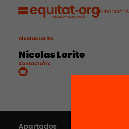
Fundación
A
nicolas lorite
Nicolas Lorite
Contacta'm:
Apartados