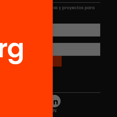
ecibe contenidos, iniciativas y proyectos para
mplicarte.
Correo electrónico
*
Nombre
*
Redes sociales
TWT
YTB
IG
FB
IN