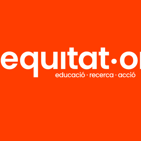
R
FAQS
i
HUB Social
Contacto
Formamos parte de...