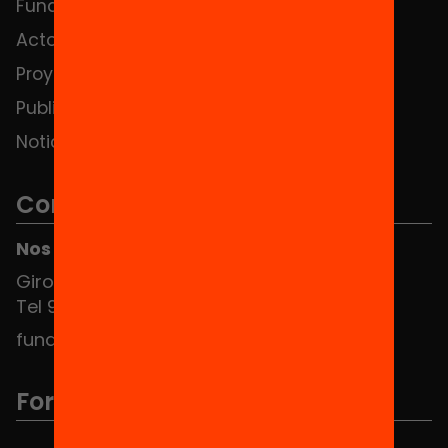
Fundación
HUB Social
Actos
Contacto
Proyectos
Publicaciones y vídeos
Noticias
Contacto
Nos puedes encontrar en el HUB Social
Girona 34, interior 08010 Barcelona
Tel 934 588 700
fundacio@equitat.org
Formamos parte de...