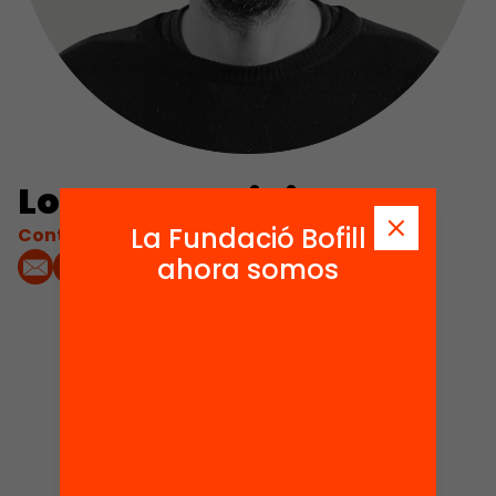
Lorenzo Marini
La Fundació Bofill
Contacta'm:
ahora somos
1
Actos