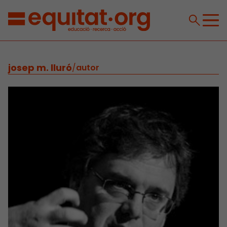
josep m. lluró
/
autor