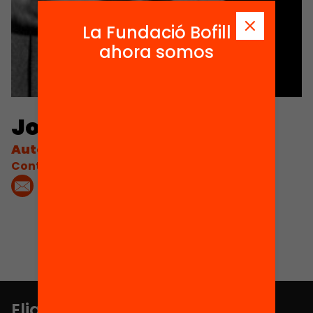
La Fundació Bofill
ahora somos
Josep M. Lluró
Autor
Contacta'm:
Elige equidad