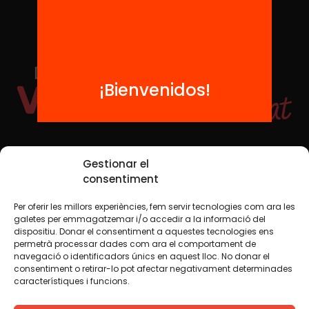
¡Bienvenidos!
Redes sociales
Gestionar el
consentiment
Per oferir les millors experiències, fem servir tecnologies com ara les
TWT
YTB
IG
FB
IN
galetes per emmagatzemar i/o accedir a la informació del
dispositiu. Donar el consentiment a aquestes tecnologies ens
permetrà processar dades com ara el comportament de
navegació o identificadors únics en aquest lloc. No donar el
consentiment o retirar-lo pot afectar negativament determinades
Aviso legal
Política de cookies
característiques i funcions.
Creemos que el conocimiento debe compartirse. Por eso