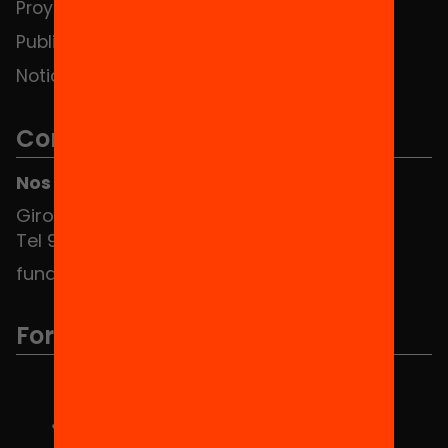
Proyectos
Publicaciones y vídeos
Noticias
Contacto
Nos puedes encontrar en el HUB Social
Girona 34, interior 08010 Barcelona
Tel 934 588 700
fundacio@equitat.org
Formamos parte de...