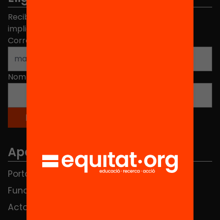
Recibe contenidos, iniciativas y proyectos para
implicarte.
Correo electrónico
*
Nombre
*
Apartados
Portada
FAQS
Fundación
HUB Social
Actos
Contacto