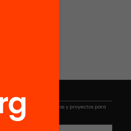
Elige equidad
ecibe contenidos, iniciativas y proyectos para
mplicarte.
Correo electrónico
*