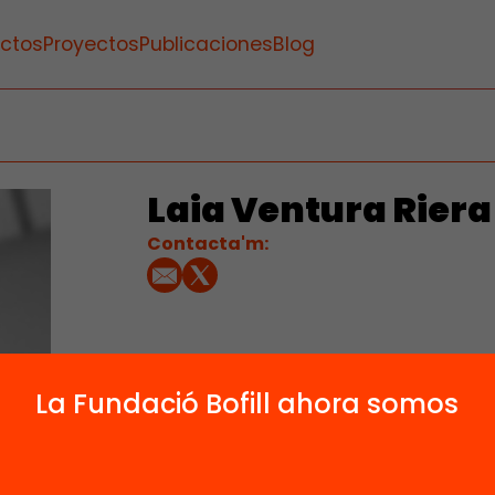
ctos
Proyectos
Publicaciones
Blog
Laia Ventura Riera
Contacta'm:
La Fundació Bofill ahora somos