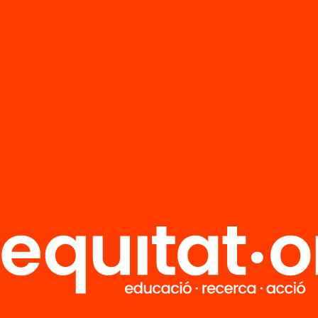
R
FAQS
i
HUB Social