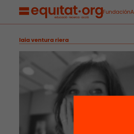
Fundación
A
laia ventura riera