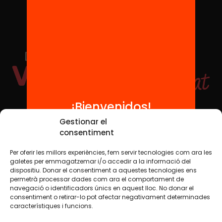
¡Bienvenidos!
Redes sociales
Gestionar el
consentiment
Per oferir les millors experiències, fem servir tecnologies com ara les
TWT
YTB
IG
FB
IN
galetes per emmagatzemar i/o accedir a la informació del
dispositiu. Donar el consentiment a aquestes tecnologies ens
permetrà processar dades com ara el comportament de
navegació o identificadors únics en aquest lloc. No donar el
consentiment o retirar-lo pot afectar negativament determinades
Aviso legal
Política de cookies
característiques i funcions.