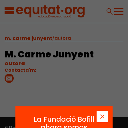
m. carme junyent
/
autora
M. Carme Junyent
Autora
Contacta'm:
La Fundació Bofill
ahora somos