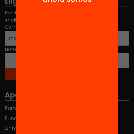
Elige equidad
Recibe contenidos, iniciativas y proyectos para
implicarte.
Correo electrónico
*
Nombre
*
Apartados
Portada
FAQS
Fundación
HUB Social
Actos
Contacto