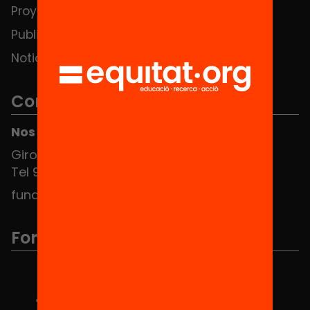
Proyectos
Publicaciones y vídeos
Noticias
Contacto
Nos puedes encontrar en el HUB Social
Girona 34, interior 08010 Barcelona
Tel 934 588 700
fundacio@equitat.org
Formamos parte de...