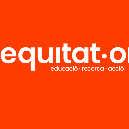
R
FAQS
i
HUB Social
Contacto
Formamos parte de...