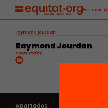
Fundación
A
raymond jourdan
Raymond Jourdan
Contacta'm:
Apartados