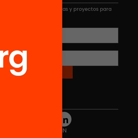
ecibe contenidos, iniciativas y proyectos para
mplicarte.
Correo electrónico
*
Nombre
*
Redes sociales
TWT
YTB
IG
FB
IN