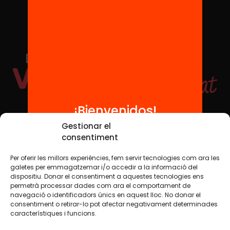
¡Bienvenidos!
Redes sociales
Gestionar el
consentiment
Per oferir les millors experiències, fem servir tecnologies com ara les
TWT
YTB
IG
FB
IN
galetes per emmagatzemar i/o accedir a la informació del
dispositiu. Donar el consentiment a aquestes tecnologies ens
permetrà processar dades com ara el comportament de
navegació o identificadors únics en aquest lloc. No donar el
consentiment o retirar-lo pot afectar negativament determinades
Aviso legal
Política de cookies
característiques i funcions.