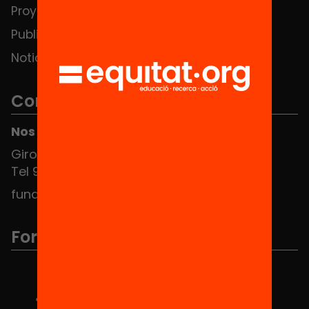
Proyectos
Publicaciones y vídeos
Noticias
Contacto
Nos puedes encontrar en el HUB Social
Girona 34, interior 08010 Barcelona
Tel 934 588 700
fundacio@equitat.org
Formamos parte de...