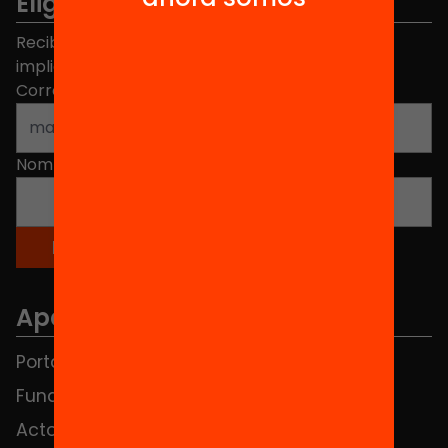
Elige equidad
Recibe contenidos, iniciativas y proyectos para
implicarte.
Correo electrónico
*
Nombre
*
Apartados
Portada
FAQS
Fundación
HUB Social
Actos
Contacto