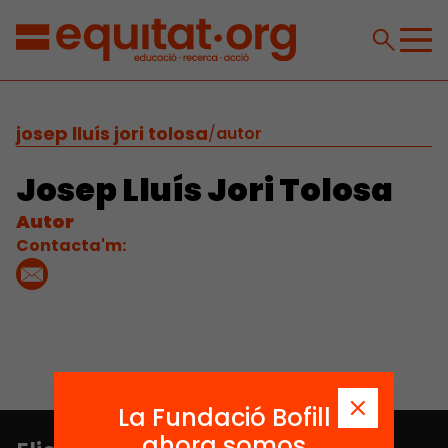
josep lluís jori tolosa
/
autor
Josep Lluís Jori Tolosa
Autor
Contacta'm:
La Fundació Bofill
ahora somos